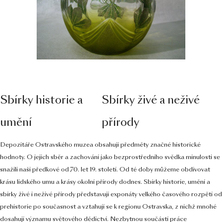
Sbírky historie a
Sbírky živé a neživé
umění
přírody
Depozitáře Ostravského muzea obsahují předměty značné historické
hodnoty. O jejich sběr a zachování jako bezprostředního svědka minulosti se
snažili naši předkové od 70. let 19. století. Od té doby můžeme obdivovat
krásu lidského umu a krásy okolní přírody dodnes. Sbírky historie, umění a
sbírky živé i neživé přírody představují exponáty velkého časového rozpětí od
prehistorie po současnost a vztahují se k regionu Ostravska, z nichž mnohé
dosahují významu světového dědictví. Nezbytnou součástí práce